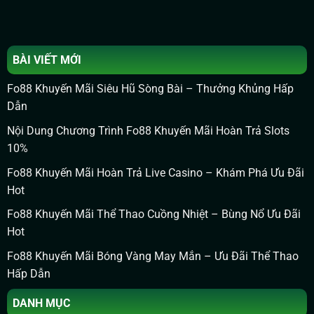
BÀI VIẾT MỚI
Fo88 Khuyến Mãi Siêu Hũ Sòng Bài – Thưởng Khủng Hấp
Dẫn
Nội Dung Chương Trình Fo88 Khuyến Mãi Hoàn Trả Slots
10%
Fo88 Khuyến Mãi Hoàn Trả Live Casino – Khám Phá Ưu Đãi
Hot
Fo88 Khuyến Mãi Thể Thao Cuồng Nhiệt – Bùng Nổ Ưu Đãi
Hot
Fo88 Khuyến Mãi Bóng Vàng May Mắn – Ưu Đãi Thể Thao
Hấp Dẫn
DANH MỤC