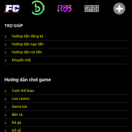
TRỢ GIÚP
Hướng dẫn đăng ký
Hướng dẫn nạp tiền
Hướng dẫn rút tiền
Khuyến mãi
Hướng dẫn chơi game
Cược thể thao
Live casino
Game bài
Bắn cá
Đá gà
Xổ số