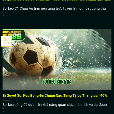
Soi kèo C1 Châu Âu trên nền tảng trực tuyến là một hoạt động thú
[...]
20
Th5
Bí Quyết Soi Kèo Bóng Đá Chuẩn Xác, Tăng Tỷ Lệ Thắng Lên 90%
Soi kèo bóng đá dựa trên khả năng quan sát, phân tích và dự đoán
[...]