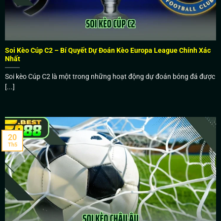
Soi Kèo Cúp C2 – Bí Quyết Dự Đoán Kèo Europa League Chính Xác
Nhất
Soi kèo Cúp C2 là một trong những hoạt động dự đoán bóng đá được
[...]
20
Th5