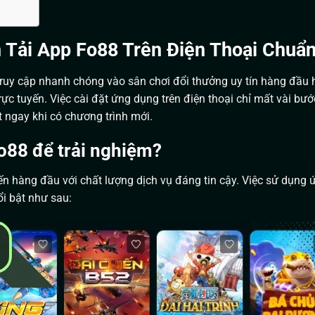
Tải App Fo88 Trên Điện Thoại Chuẩ
truy cập nhanh chóng vào sân chơi đổi thưởng uy tín hàng đầu 
 trực tuyến. Việc cài đặt ứng dụng trên điện thoại chỉ mất vài b
 ngay khi có chương trình mới.
Fo88 để trải nghiệm?
yến hàng đầu với chất lượng dịch vụ đáng tin cậy. Việc sử dụng 
i bật như sau: