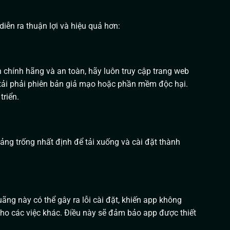
iễn ra thuận lợi và hiệu quả hơn:
n chính hãng và an toàn, hãy luôn truy cập trang web
 tải phải phiên bản giả mạo hoặc phần mềm độc hại.
triển.
ảng trống nhất định để tải xuống và cài đặt thành
uãng này có thể gây ra lỗi cài đặt, khiến app không
cho các việc khác. Điều này sẽ đảm bảo app được thiết