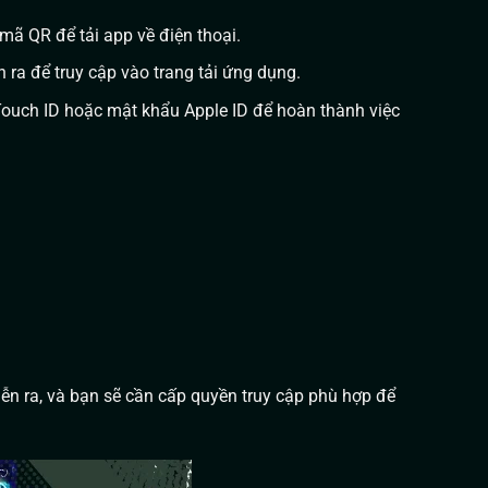
 mã QR để tải app về điện thoại.
 ra để truy cập vào trang tải ứng dụng.
 Touch ID hoặc mật khẩu Apple ID để hoàn thành việc
diễn ra, và bạn sẽ cần cấp quyền truy cập phù hợp để