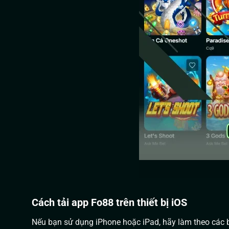
Cách tải app Fo88 trên thiết bị iOS
Nếu bạn sử dụng iPhone hoặc iPad, hãy làm theo các 