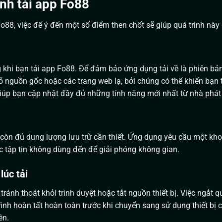
nh tải app Fo88
88, việc để ý đến một số điểm then chốt sẽ giúp quá trình này d
ng khi bạn tải app Fo88. Để đảm bảo ứng dụng tải về là phiên bả
 nguồn gốc hoặc các trang web lạ, bởi chúng có thể khiến bạn
giúp bạn cập nhật đầy đủ những tính năng mới nhất từ nhà phát 
n còn đủ dung lượng lưu trữ cần thiết. Ứng dụng yêu cầu một kho
 tập tin không dùng đến để giải phóng không gian.
lúc tải
ránh thoát khỏi trình duyệt hoặc tắt nguồn thiết bị. Việc ngắt q
ình hoàn tất hoàn toàn trước khi chuyển sang sử dụng thiết bị 
ên.