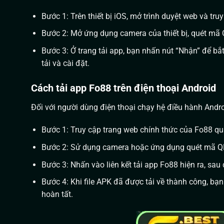
Bước 1: Trên thiết bị iOS, mở trình duyệt web và tr
Bước 2: Mở ứng dụng camera của thiết bị, quét mã QR
Bước 3: Ở trang tải app, bạn nhấn nút “Nhận” để bắ
tải và cài đặt.
Cách tải app Fo88 trên điện thoại Android
Đối với người dùng điện thoại chạy hệ điều hành Andro
Bước 1: Truy cập trang web chính thức của Fo88 qua 
Bước 2: Sử dụng camera hoặc ứng dụng quét mã QR
Bước 3: Nhấn vào liên kết tải app Fo88 hiện ra, sa
Bước 4: Khi file APK đã được tải về thành công, bạn
hoàn tất.