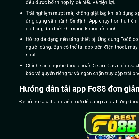
đều được bố trí hợp lý, dễ hiểu và tiện lợi.
Trải nghiệm mượt mà, không giật lag khi sử dụng a
ứng dụng vận hành ổn định. App chạy trơn tru trên n
giật lag, đặc biệt khi mạng không ổn định.
Hỗ trợ đa dạng nền tảng thiết bị: Ứng dụng Fo88 có 
người dùng. Bạn có thể tải app trên điện thoại, má
nhất.
Chính sách người dùng chuẩn 5 sao: Các chính sách
bảo vệ quyền riêng tư và ngăn chặn truy cập trái 
Hướng dẫn tải app Fo88 đơn giả
Để hỗ trợ các thành viên mới dễ dàng cài đặt ứng dụn