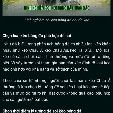
Kinh nghiệm soi kèo bóng đá chuẩn xác
Chọn loại kèo bóng đá phù hợp để soi
Như đã biết, trong phân tích bóng đá có nhiều loại kèo khác
nhau như kèo Châu Á, kèo Châu Âu, kèo Tài Xỉu,… Mỗi loại
kèo có cách chơi, cách tính thưởng và mức độ rủi ro riêng
biệt. Vì vậy trước khi tham gia bạn cần xác định rõ loại kèo
nào phù hợp với khả năng và sở thích của mình.
Theo chia sẻ từ những người chơi lâu năm, kèo Châu Á
thường là lựa chọn lý tưởng để soi kèo Loại kèo này dễ tiếp
cận và mức độ rủi ro khi đặt cược không quá cao, phù hợp
cho cả người mới bắt đầu.
Chọn thời điểm lý tưởng để soi kèo bóng đá