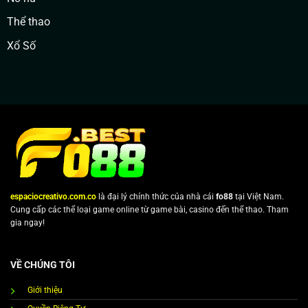
Thể thao
Xổ Số
espaciocreativo.com.co
là đại lý chính thức của nhà cái
fo88
tại Việt Nam.
Cung cấp các thể loại game online từ game bài, casino đến thể thao. Tham
gia ngay!
VỀ CHÚNG TÔI
Giới thiệu