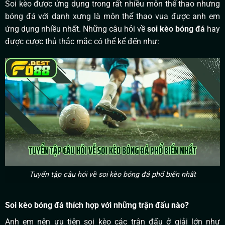
Soi kèo được ứng dụng trong rất nhiều môn thể thao nhưng
bóng đá với danh xưng là môn thể thao vua được anh em
ứng dụng nhiều nhất. Những câu hỏi về
soi kèo bóng đá
hay
được cược thủ thắc mắc có thể kể đến như:
Tuyển tập câu hỏi về soi kèo bóng đá phổ biến nhất
Soi kèo bóng đá thích hợp với những trận đấu nào?
Anh em nên ưu tiên soi kèo các trận đấu ở giải lớn như