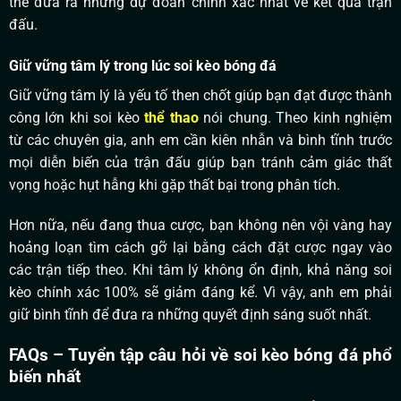
thể đưa ra những dự đoán chính xác nhất về kết quả trận
đấu.
Giữ vững tâm lý trong lúc soi kèo bóng đá
Giữ vững tâm lý là yếu tố then chốt giúp bạn đạt được thành
công lớn khi soi kèo
thể thao
nói chung. Theo kinh nghiệm
từ các chuyên gia, anh em cần kiên nhẫn và bình tĩnh trước
mọi diễn biến của trận đấu giúp bạn tránh cảm giác thất
vọng hoặc hụt hẫng khi gặp thất bại trong phân tích.
Hơn nữa, nếu đang thua cược, bạn không nên vội vàng hay
hoảng loạn tìm cách gỡ lại bằng cách đặt cược ngay vào
các trận tiếp theo. Khi tâm lý không ổn định, khả năng soi
kèo chính xác 100% sẽ giảm đáng kể. Vì vậy, anh em phải
giữ bình tĩnh để đưa ra những quyết định sáng suốt nhất.
FAQs – Tuyển tập câu hỏi về soi kèo bóng đá phổ
biến nhất