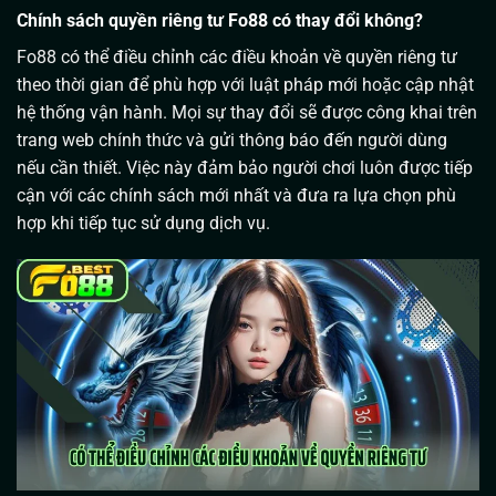
Chính sách quyền riêng tư Fo88 có thay đổi không?
Fo88 có thể điều chỉnh các điều khoản về quyền riêng tư
theo thời gian để phù hợp với luật pháp mới hoặc cập nhật
hệ thống vận hành. Mọi sự thay đổi sẽ được công khai trên
trang web chính thức và gửi thông báo đến người dùng
nếu cần thiết. Việc này đảm bảo người chơi luôn được tiếp
cận với các chính sách mới nhất và đưa ra lựa chọn phù
hợp khi tiếp tục sử dụng dịch vụ.