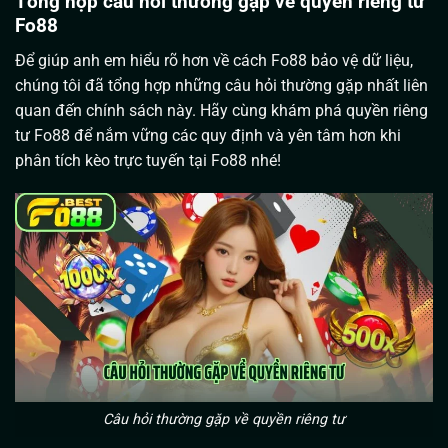
Tổng hợp câu hỏi thường gặp về quyền riêng tư
Fo88
Để giúp anh em hiểu rõ hơn về cách Fo88 bảo vệ dữ liệu,
chúng tôi đã tổng hợp những câu hỏi thường gặp nhất liên
quan đến chính sách này. Hãy cùng khám phá quyền riêng
tư Fo88 để nắm vững các quy định và yên tâm hơn khi
phân tích kèo trực tuyến tại Fo88 nhé!
Câu hỏi thường gặp về quyền riêng tư