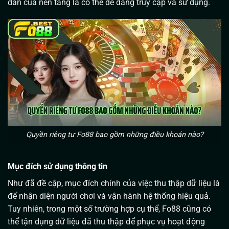
dẫn của nền tảng là có thể dễ dàng truy cập và sử dụng.
Quyền riêng tư Fo88 bao gồm những điều khoản nào?
Mục đích sử dụng thông tin
Như đã đề cập, mục đích chính của việc thu thập dữ liệu là
để nhận diện người chơi và vận hành hệ thống hiệu quả.
Tuy nhiên, trong một số trường hợp cụ thể, Fo88 cũng có
thể tận dụng dữ liệu đã thu thập để phục vụ hoạt động