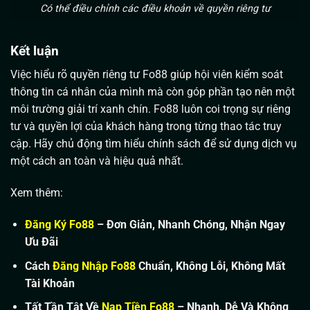
Có thể điều chỉnh các điều khoản về quyền riêng tư
Kết luận
Việc hiểu rõ quyền riêng tư Fo88 giúp hội viên kiểm soát
thông tin cá nhân của mình mà còn góp phần tạo nên một
môi trường giải trí xanh chín. Fo88 luôn coi trọng sự riêng
tư và quyền lợi của khách hàng trong từng thao tác truy
cập. Hãy chủ động tìm hiểu chính sách để sử dụng dịch vụ
một cách an toàn và hiệu quả nhất.
Xem thêm:
Đăng Ký Fo88
– Đơn Giản, Nhanh Chóng, Nhận Ngay
Ưu Đãi
Cách
Đăng Nhập Fo88
Chuẩn, Không Lỗi, Không Mất
Tài Khoản
Tất Tần Tật Về
Nạp Tiền Fo88
– Nhanh, Dễ Và Không