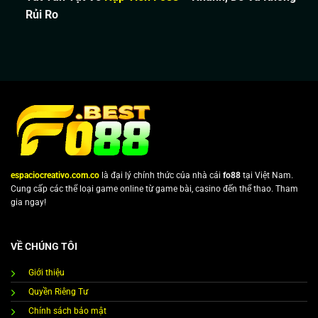
Rủi Ro
espaciocreativo.com.co
là đại lý chính thức của nhà cái
fo88
tại Việt Nam.
Cung cấp các thể loại game online từ game bài, casino đến thể thao. Tham
gia ngay!
VỀ CHÚNG TÔI
Giới thiệu
Quyền Riêng Tư
Chính sách bảo mật