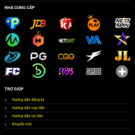
NHÀ CUNG CẤP
TRỢ GIÚP
Hướng dẫn đăng ký
Hướng dẫn nạp tiền
Hướng dẫn rút tiền
Khuyến mãi