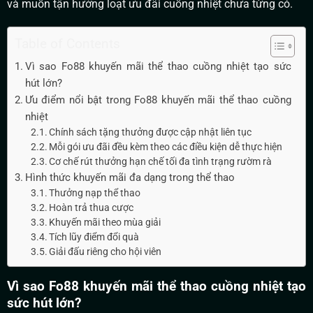
và muốn tận hưởng loạt ưu đãi cuồng nhiệt chưa từng có.
Table of Contents
Vì sao Fo88 khuyến mãi thể thao cuồng nhiệt tạo sức
hút lớn?
Ưu điểm nổi bật trong Fo88 khuyến mãi thể thao cuồng
nhiệt
Chính sách tặng thưởng được cập nhật liên tục
Mỗi gói ưu đãi đều kèm theo các điều kiện dễ thực hiện
Cơ chế rút thưởng hạn chế tối đa tình trạng rườm rà
Hình thức khuyến mãi đa dạng trong thể thao
Thưởng nạp thể thao
Hoàn trả thua cược
Khuyến mãi theo mùa giải
Tích lũy điểm đổi quà
Giải đấu riêng cho hội viên
Vì sao Fo88 khuyến mãi thể thao cuồng nhiệt tạo
sức hút lớn?