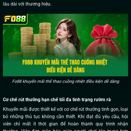
lâu dài với thương hiệu.
Fo88 khuyến mãi thể thao cuồng nhiệt điều kiện dễ dàng
Cơ chế rút thưởng hạn chế tối đa tình trạng rườm rà
Khuyến mãi được thiết kế với cơ chế rút thưởng tinh gọn, loại
bỏ những thủ tục không cần thiết. Khi đạt đủ yêu cầu, hội
viên chỉ mất ít thời gian để hoàn thành quy trình nhận