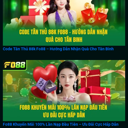
Code Tân Thủ 88k Fo88 – Hướng Dẫn Nhận Quà Cho Tân Binh
Fo88 Khuyến Mãi 100% Lần Nạp Đầu Tiên – Ưu Đãi Cực Hấp Dẫn