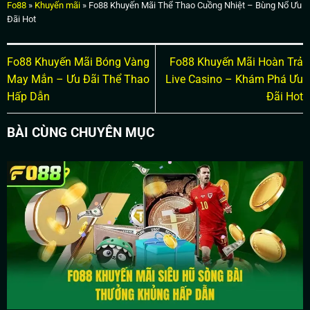
Fo88
»
Khuyến mãi
»
Fo88 Khuyến Mãi Thể Thao Cuồng Nhiệt – Bùng Nổ Ưu
Đãi Hot
Fo88 Khuyến Mãi Bóng Vàng
Fo88 Khuyến Mãi Hoàn Trả
May Mắn – Ưu Đãi Thể Thao
Live Casino – Khám Phá Ưu
Hấp Dẫn
Đãi Hot
BÀI CÙNG CHUYÊN MỤC