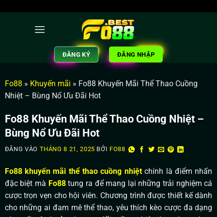
"
"
ĐĂNG KÝ
ĐĂNG NHẬP
Fo88
»
Khuyến mãi
»
Fo88 Khuyến Mãi Thể Thao Cuồng
Nhiệt – Bùng Nổ Ưu Đãi Hot
Fo88 Khuyến Mãi Thể Thao Cuồng Nhiệt –
Bùng Nổ Ưu Đãi Hot
ĐĂNG VÀO
THÁNG 8 21, 2025
BỞI
FO88
Fo88 khuyến mãi thể thao cuồng nhiệt
chính là điểm nhấn
đặc biệt mà
Fo88
tung ra để mang lại những trải nghiệm cá
cược trọn vẹn cho hội viên. Chương trình được thiết kế dành
cho những ai đam mê thể thao, yêu thích kèo cược đa dạng