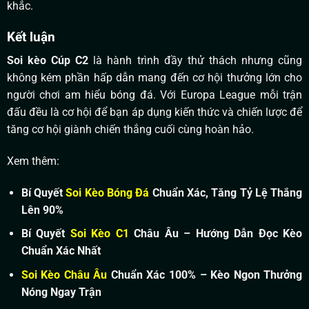
khắc.
Kết luận
Soi kèo Cúp C2
là hành trình đầy thử thách nhưng cũng
không kém phần hấp dẫn mang đến cơ hội thưởng lớn cho
người chơi am hiểu bóng đá. Với Europa League mỗi trận
đấu đều là cơ hội để bạn áp dụng kiến thức và chiến lược để
tăng cơ hội giành chiến thắng cuối cùng hoàn hảo.
Xem thêm:
Bí Quyết
Soi Kèo Bóng Đá
Chuẩn Xác, Tăng Tỷ Lệ Thắng
Lên 90%
Bí Quyết
Soi Kèo C1
Châu Âu – Hướng Dẫn Đọc Kèo
Chuẩn Xác Nhất
Soi Kèo Châu Âu
Chuẩn Xác 100% – Kèo Ngon Thưởng
Nóng Ngay Trận