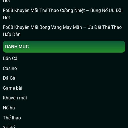
Hot
Fo88 Khuyến Mãi Thể Thao Cuồng Nhiệt – Bùng Nổ Ưu Đãi
Hot
Fo88 Khuyến Mãi Bóng Vàng May Mắn – Ưu Đãi Thể Thao
Hấp Dẫn
DANH MỤC
Bắn Cá
Casino
Đá Gà
Game bài
Khuyến mãi
Nổ hũ
Thể thao
Xổ Số