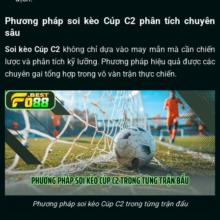
Phương pháp soi kèo Cúp C2 phân tích chuyên
sâu
Soi kèo Cúp C2
không chỉ dựa vào may mắn mà cần chiến
lược và phân tích kỹ lưỡng. Phương pháp hiệu quả được các
chuyên gai tổng hợp trong vô vàn trận thực chiến.
Phương pháp soi kèo Cúp C2 trong từng trận đấu