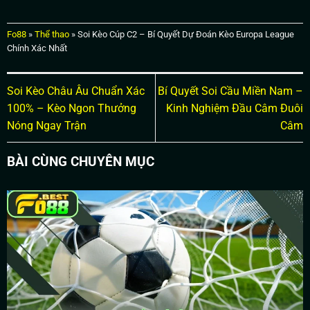
Fo88
»
Thể thao
»
Soi Kèo Cúp C2 – Bí Quyết Dự Đoán Kèo Europa League
Chính Xác Nhất
Soi Kèo Châu Âu Chuẩn Xác
Bí Quyết Soi Cầu Miền Nam –
100% – Kèo Ngon Thưởng
Kinh Nghiệm Đầu Câm Đuôi
Nóng Ngay Trận
Câm
BÀI CÙNG CHUYÊN MỤC