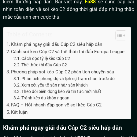
kiếm thưởng hấp dẫn. Bài viết này,
Fo88
sẽ cung cấp cái
nhìn toàn diện về soi kèo C2 đồng thời giải đáp những thắc
mắc của anh em cược thủ.
Table of Contents
Khám phá ngay giải đấu Cúp C2 siêu hấp dẫn
Cách soi kèo Cúp C2 và thể thức thi đấu Europa League
Cách đọc tỷ lệ kèo Cúp C2
Thể thức thi đấu Cúp C2
Phương pháp soi kèo Cúp C2 phân tích chuyên sâu
Phân tích phong độ và lịch sự trạm chán trước đó
Xem xét yếu tố sân nhà/ sân khách
Theo dõi biến động kèo và tin tức mới nhất
Tránh kèo dụ khôn ngoan
FAQ – Hỏi nhanh đáp gọn về soi kèo Cúp C2
Kết luận
Khám phá ngay giải đấu Cúp C2 siêu hấp dẫn