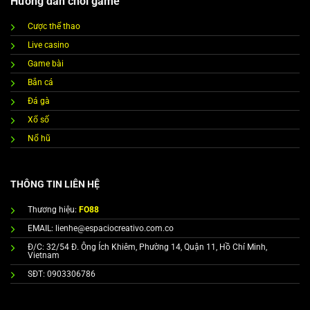
Hướng dẫn chơi game
Cược thể thao
Live casino
Game bài
Bắn cá
Đá gà
Xổ số
Nổ hũ
THÔNG TIN LIÊN HỆ
Thương hiệu:
FO88
EMAIL:
lienhe@espaciocreativo.com.co
Đ/C:
32/54 Đ. Ông Ích Khiêm, Phường 14, Quận 11, Hồ Chí Minh,
Vietnam
SĐT:
0903306786