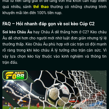
mãi từ nền tảng giải trí để tăng vốn mà khôn cần nạp thêm
quá nhiều, sảnh
thể thao
thường có những chương trình
khuyến mãi lên đến 100% tiền nạp.
FAQ – Hỏi nhanh đáp gọn về soi kèo Cúp C2
Soi kèo Châu Âu
hay Châu Á dễ thắng hơn ở C2? Kèo châu
Âu dễ chơi hơn cho người mới nhờ luật đơn giản nhưng tỷ lệ
thưởng thấp. Kèo Châu Âu phù hợp với các trận có đội mạnh
rõ ràng trong khi kèo châu Á lý tưởng cho trận cân sức. Vì
vậy lựa chọn kèo tùy thuộc vào kinh nghiệm và thông tin
trận đấu.