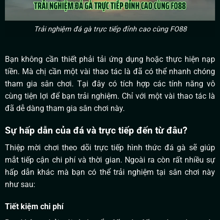
Trải nghiệm đá gà trực tiếp đỉnh cao cùng FO88
Bạn không cần thiết phải tải ứng dụng hoặc thực hiện nạp
tiền. Mà chị cần một vài thao tác là đã có thể nhanh chóng
tham gia sân chơi. Tại đây có tích hợp các tính năng vô
cùng tiện lợi để bạn trải nghiệm. Chỉ với một vài thao tác là
đã dễ dàng tham gia sân chơi này.
Sự hấp dẫn của đá và trực tiếp đến từ đâu?
Thiệp mời chơi theo dõi trực tiếp hình thức đá gà sẽ giúp
mắt tiếp cận chi phí và thời gian. Ngoài ra còn rất nhiều sự
hấp dẫn khác mà bạn có thể trải nghiệm tại sân chơi này
như sau:
Tiết kiệm chi phí