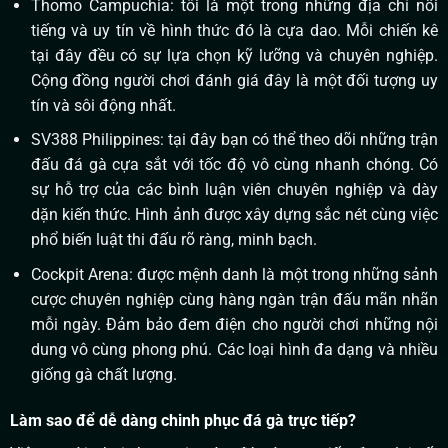
Thomo Campuchia: tôi là một trong những địa chỉ nổi
tiếng và uy tín về hình thức đó là cựa dao. Mỗi chiến kê
tại đây đều có sự lựa chọn kỹ lưỡng và chuyên nghiệp.
Cộng đồng người chơi đánh giá đây là một đối tượng uy
tín và sôi động nhất.
SV388 Philippines: tại đây bạn có thể theo dõi những trận
đấu đá gà cựa sắt với tốc độ vô cùng nhanh chóng. Có
sự hỗ trợ của các bình luận viên chuyên nghiệp và dày
dặn kiến thức. Hình ảnh được xây dựng sắc nét cùng việc
phổ biến luật thi đấu rõ ràng, minh bạch.
Cockpit Arena: được mệnh danh là một trong những sảnh
cược chuyên nghiệp cùng hàng ngàn trận đấu mãn nhãn
mỗi ngày. Đảm bảo đem điện cho người chơi những nội
dung vô cùng phong phú. Các loại hình đa dạng và nhiều
giống gà chất lượng.
Làm sao để dễ dàng chinh phục đá gà trực tiếp?