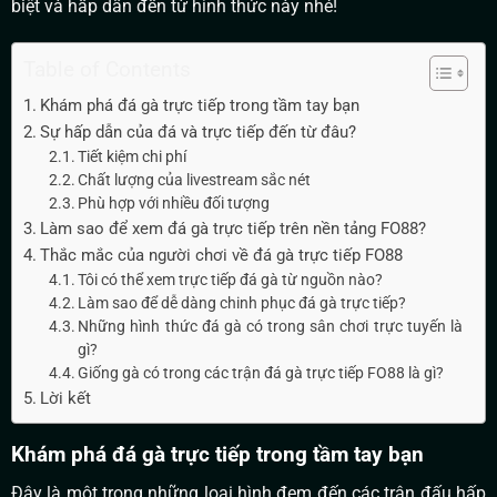
biệt và hấp dẫn đến từ hình thức này nhé!
Table of Contents
Khám phá đá gà trực tiếp trong tầm tay bạn
Sự hấp dẫn của đá và trực tiếp đến từ đâu?
Tiết kiệm chi phí
Chất lượng của livestream sắc nét
Phù hợp với nhiều đối tượng
Làm sao để xem đá gà trực tiếp trên nền tảng FO88?
Thắc mắc của người chơi về đá gà trực tiếp FO88
Tôi có thể xem trực tiếp đá gà từ nguồn nào?
Làm sao để dễ dàng chinh phục đá gà trực tiếp?
Những hình thức đá gà có trong sân chơi trực tuyến là
gì?
Giống gà có trong các trận đá gà trực tiếp FO88 là gì?
Lời kết
Khám phá đá gà trực tiếp trong tầm tay bạn
Đây là một trong những loại hình đem đến các trận đấu hấp