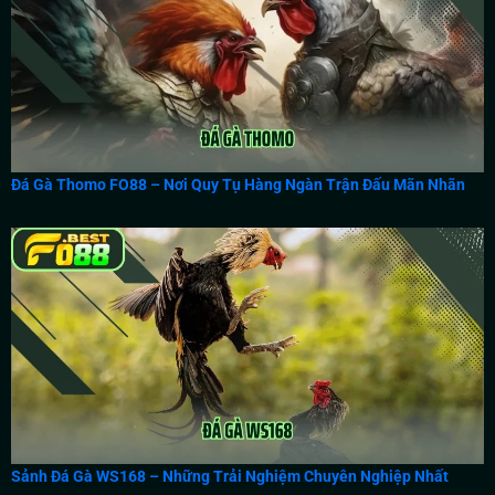
Đá Gà Thomo FO88 – Nơi Quy Tụ Hàng Ngàn Trận Đấu Mãn Nhãn
Sảnh Đá Gà WS168 – Những Trải Nghiệm Chuyên Nghiệp Nhất