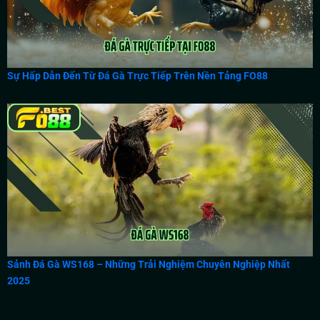
Sự Hấp Dẫn Đến Từ Đá Gà Trực Tiếp Trên Nền Tảng FO88
Sảnh Đá Gà WS168 – Những Trải Nghiệm Chuyên Nghiệp Nhất
2025