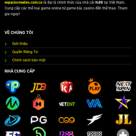
espaciocreativo.com.co
là đại lý chính thức của nhà cái
fo88
tại Việt Nam.
Cung cấp các thể loại game online từ game bài, casino đến thể thao. Tham
gia ngay!
VỀ CHÚNG TÔI
Giới thiệu
Quyền Riêng Tư
Chính sách bảo mật
NHÀ CUNG CẤP