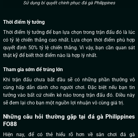
Sử dụng bí quyết chinh phục đá gà Philippines
Thời điểm lý tưởng
Thời điểm lý tưởng để bạn lựa chọn trong trận đấu đó là lúc
có tỷ lệ chiến thắng cao nhất. Lựa chọn thời điểm phù hợp
quyết định 50% tỷ lệ chiến thắng. Vì vậy, bạn cần quan sát
thật kỹ để biết thời điểm nào là hợp lý nhất.
Tham gia sớm để trúng lớn
Khi trận đấu chưa bắt đầu sẽ có những phần thưởng vô
cùng hấp dẫn dành cho người chơi. Đặc biệt nếu bạn tin
tưởng vào bất cứ chiến kê nào trong trận đấu đó. Điều này
sẽ đem lại cho bạn một nguồn lợi nhuận vô cùng giá trị.
Những câu hỏi thường gặp tại đá gà Philippines
FO88
Hiện nay, để có thẻ hiểu rõ hơn về sân chơi đá gà