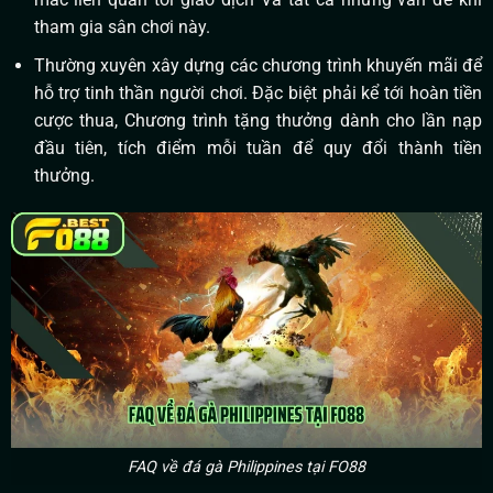
tham gia sân chơi này.
Thường xuyên xây dựng các chương trình khuyến mãi để
hỗ trợ tinh thần người chơi. Đặc biệt phải kể tới hoàn tiền
cược thua, Chương trình tặng thưởng dành cho lần nạp
đầu tiên, tích điểm mỗi tuần để quy đổi thành tiền
thưởng.
FAQ về đá gà Philippines tại FO88