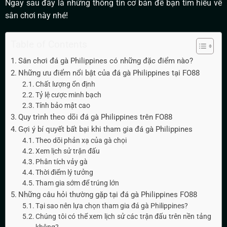
Ngay sau đây là những thông tin cơ bản để bạn tìm hiểu về
sân chơi này nhé!
Table of Contents
Sân chơi đá gà Philippines có những đặc điểm nào?
Những ưu điểm nổi bật của đá gà Philippines tại FO88
Chất lượng ổn định
Tỷ lệ cược minh bạch
Tính bảo mật cao
Quy trình theo dõi đá gà Philippines trên FO88
Gợi ý bí quyết bất bại khi tham gia đá gà Philippines
Theo dõi phản xạ của gà chọi
Xem lịch sử trận đấu
Phân tích vảy gà
Thời điểm lý tưởng
Tham gia sớm để trúng lớn
Những câu hỏi thường gặp tại đá gà Philippines FO88
Tại sao nên lựa chọn tham gia đá gà Philippines?
Chúng tôi có thể xem lịch sử các trận đấu trên nền tảng