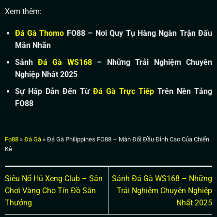
Xem thêm:
Đá Gà Thomo
FO88 – Nơi Quy Tụ Hàng Ngàn Trận Đấu
Mãn Nhãn
Sảnh
Đá Gà WS168
– Những Trải Nghiệm Chuyên
Nghiệp Nhất 2025
Sự Hấp Dẫn Đến Từ
Đá Gà Trực Tiếp
Trên Nền Tảng
FO88
Fo88
»
Đá Gà
»
Đá Gà Philippines FO88 – Màn Đối Đầu Đỉnh Cao Của Chiến
Kê
Siêu Nổ Hũ Xeng Club – Sân
Sảnh Đá Gà WS168 – Những
Chơi Vàng Cho Tín Đồ Săn
Trải Nghiệm Chuyên Nghiệp
Thưởng
Nhất 2025