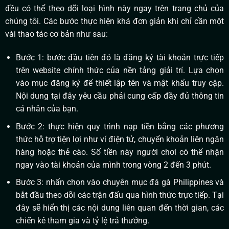
đều có thể theo dõi loại hình này ngay trên trang chủ của
chúng tôi. Các bước thực hiện khá đơn giản khi chỉ cần một
vài thao tác cơ bản như sau:
Bước 1: bước đầu tiên đó là đăng ký tài khoản trực tiếp
trên website chính thức của nền tảng giải trí. Lựa chọn
vào mục đăng ký để thiết lập tên và mật khẩu truy cập.
Nội dung tại đây yêu cầu phải cung cấp đầy đủ thông tin
cá nhân của bạn.
Bước 2: thực hiện quy trình nạp tiền bằng các phương
thức hỗ trợ tiện lợi như ví điện tử, chuyển khoản liên ngân
hàng hoặc thẻ cào. Số tiền này người chơi có thể nhận
ngay vào tài khoản của mình trong vòng 2 đến 3 phút.
Bước 3: nhấn chọn vào chuyên mục đá gà Philippines và
bắt đầu theo dõi các trận đấu qua hình thức trực tiếp. Tại
đây sẽ hiển thị các nội dung liên quan đến thời gian, các
chiến kê tham gia và tỷ lệ trả thưởng.