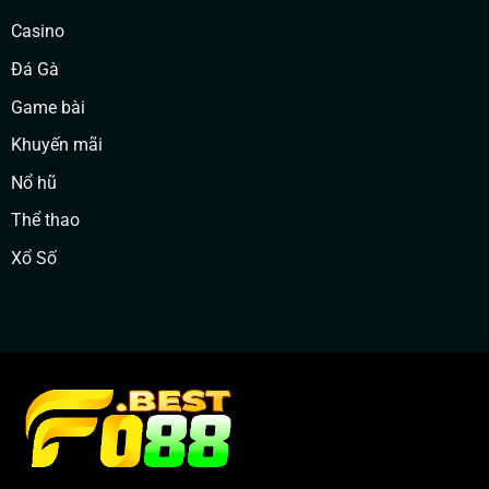
Casino
Đá Gà
Game bài
Khuyến mãi
Nổ hũ
Thể thao
Xổ Số