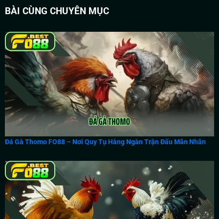
BÀI CÙNG CHUYÊN MỤC
Đá Gà Thomo FO88 – Nơi Quy Tụ Hàng Ngàn Trận Đấu Mãn Nhãn