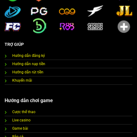
TRỢ GIÚP
Hướng dẫn đăng ký
Hướng dẫn nạp tiền
Hướng dẫn rút tiền
Khuyến mãi
Hướng dẫn chơi game
Cược thể thao
Live casino
Game bài
Bắn cá