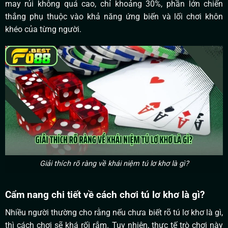
may rủi không quá cao, chỉ khoảng 30%, phần lớn chiến
thắng phụ thuộc vào khả năng ứng biến và lối chơi khôn
khéo của từng người.
Giải thích rõ ràng về khái niệm tú lơ khơ là gì?
Cẩm nang chi tiết về cách chơi tú lơ khơ là gì?
Nhiều người thường cho rằng nếu chưa biết rõ tú lơ khơ là gì,
thì cách chơi sẽ khá rối rắm. Tuy nhiên, thực tế trò chơi này