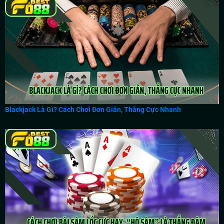
Blackjack Là Gì? Cách Chơi Đơn Giản, Thắng Cực Nhanh