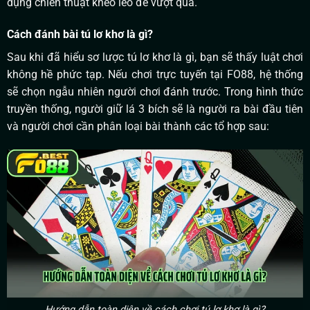
dụng chiến thuật khéo léo để vượt qua.
Cách đánh bài tú lơ khơ là gì?
Sau khi đã hiểu sơ lược tú lơ khơ là gì, bạn sẽ thấy luật chơi
không hề phức tạp. Nếu chơi trực tuyến tại FO88, hệ thống
sẽ chọn ngẫu nhiên người chơi đánh trước. Trong hình thức
truyền thống, người giữ lá 3 bích sẽ là người ra bài đầu tiên
và người chơi cần phân loại bài thành các tổ hợp sau:
Hướng dẫn toàn diện về cách chơi tú lơ khơ là gì?