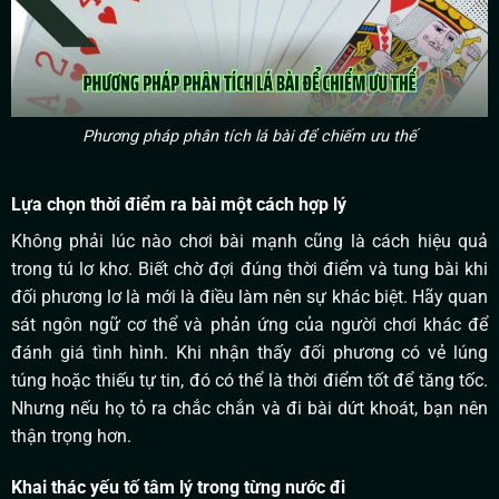
Phương pháp phân tích lá bài để chiếm ưu thế
Lựa chọn thời điểm ra bài một cách hợp lý
Không phải lúc nào chơi bài mạnh cũng là cách hiệu quả
trong tú lơ khơ. Biết chờ đợi đúng thời điểm và tung bài khi
đối phương lơ là mới là điều làm nên sự khác biệt. Hãy quan
sát ngôn ngữ cơ thể và phản ứng của người chơi khác để
đánh giá tình hình. Khi nhận thấy đối phương có vẻ lúng
túng hoặc thiếu tự tin, đó có thể là thời điểm tốt để tăng tốc.
Nhưng nếu họ tỏ ra chắc chắn và đi bài dứt khoát, bạn nên
thận trọng hơn.
Khai thác yếu tố tâm lý trong từng nước đi