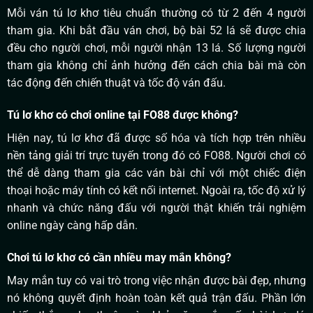
Mỗi ván tú lơ khơ tiêu chuẩn thường có từ 2 đến 4 người
tham gia. Khi bắt đầu ván chơi, bộ bài 52 lá sẽ được chia
đều cho người chơi, mỗi người nhận 13 lá. Số lượng người
tham gia không chỉ ảnh hưởng đến cách chia bài mà còn
tác động đến chiến thuật và tốc độ ván đấu.
Tú lơ khơ có chơi online tại FO88 được không?
Hiện nay, tú lơ khơ đã được số hóa và tích hợp trên nhiều
nền tảng giải trí trực tuyến trong đó có FO88. Người chơi có
thể dễ dàng tham gia các ván bài chỉ với một chiếc điện
thoại hoặc máy tính có kết nối internet. Ngoài ra, tốc độ xử lý
nhanh và chức năng đấu với người thật khiến trải nghiệm
online ngày càng hấp dẫn.
Chơi tú lơ khơ có cần nhiều may mắn không?
May mắn tuy có vai trò trong việc nhận được bài đẹp, nhưng
nó không quyết định hoàn toàn kết quả trận đấu. Phần lớn