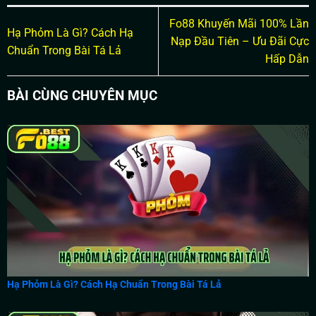
Fo88 Khuyến Mãi 100% Lần
Hạ Phỏm Là Gì? Cách Hạ
Nạp Đầu Tiên – Ưu Đãi Cực
Chuẩn Trong Bài Tá Lả
Hấp Dẫn
BÀI CÙNG CHUYÊN MỤC
Hạ Phỏm Là Gì? Cách Hạ Chuẩn Trong Bài Tá Lả