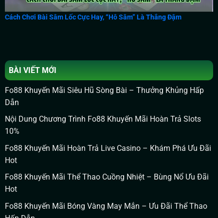
Cách Chơi Bài Sâm Lốc Cực Hay, “Hô Sâm” Là Thắng Đậm
BÀI VIẾT MỚI
Fo88 Khuyến Mãi Siêu Hũ Sòng Bài – Thưởng Khủng Hấp
Dẫn
Nội Dung Chương Trình Fo88 Khuyến Mãi Hoàn Trả Slots
10%
Fo88 Khuyến Mãi Hoàn Trả Live Casino – Khám Phá Ưu Đãi
Hot
Fo88 Khuyến Mãi Thể Thao Cuồng Nhiệt – Bùng Nổ Ưu Đãi
Hot
Fo88 Khuyến Mãi Bóng Vàng May Mắn – Ưu Đãi Thể Thao