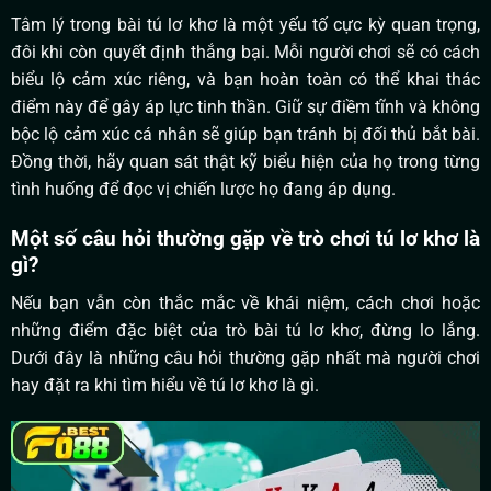
Tâm lý trong bài tú lơ khơ là một yếu tố cực kỳ quan trọng,
đôi khi còn quyết định thắng bại. Mỗi người chơi sẽ có cách
biểu lộ cảm xúc riêng, và bạn hoàn toàn có thể khai thác
điểm này để gây áp lực tinh thần. Giữ sự điềm tĩnh và không
bộc lộ cảm xúc cá nhân sẽ giúp bạn tránh bị đối thủ bắt bài.
Đồng thời, hãy quan sát thật kỹ biểu hiện của họ trong từng
tình huống để đọc vị chiến lược họ đang áp dụng.
Một số câu hỏi thường gặp về trò chơi tú lơ khơ là
gì?
Nếu bạn vẫn còn thắc mắc về khái niệm, cách chơi hoặc
những điểm đặc biệt của trò bài tú lơ khơ, đừng lo lắng.
Dưới đây là những câu hỏi thường gặp nhất mà người chơi
hay đặt ra khi tìm hiểu về tú lơ khơ là gì.