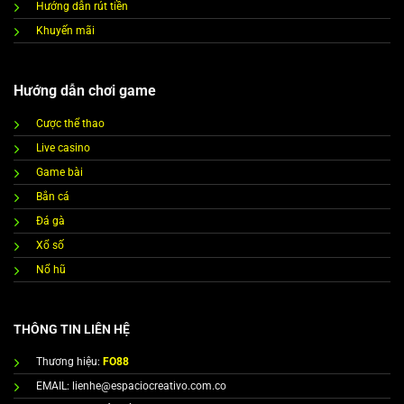
Hướng dẫn rút tiền
Khuyến mãi
Hướng dẫn chơi game
Cược thể thao
Live casino
Game bài
Bắn cá
Đá gà
Xổ số
Nổ hũ
THÔNG TIN LIÊN HỆ
Thương hiệu:
FO88
EMAIL:
lienhe@espaciocreativo.com.co