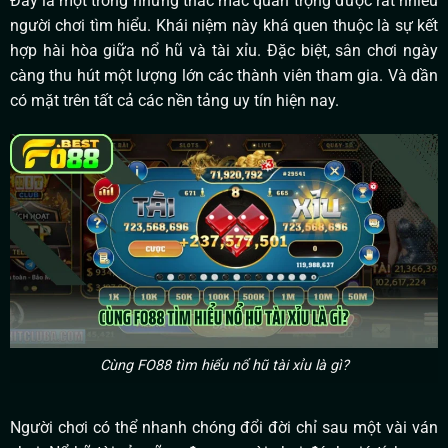
Đây là một trong những thắc mắc quan trọng được rất nhiều
người chơi tìm hiểu. Khái niệm này khá quen thuộc là sự kết
hợp hài hòa giữa nổ hũ và tài xỉu. Đặc biệt, sân chơi ngày
càng thu hút một lượng lớn các thành viên tham gia. Và dần
có mặt trên tất cả các nền tảng uy tín hiện nay.
Cùng FO88 tìm hiểu nổ hũ tài xỉu là gì?
Người chơi có thể nhanh chóng đổi đời chỉ sau một vài ván