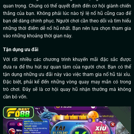
quan trọng. Chúng có thể quyết định đến cơ hội giành chiến
thắng của bạn. Không phải lúc nào tỷ lệ nổ hũ cũng cao để
bạn dễ dàng chinh phục. Người chơi cần theo dõi và tìm hiểu
những thời điểm dễ nổ hũ nhất. Bạn nên lựa chọn tham gia
vào những khoảng thời gian này.
Tận dụng ưu đãi
Với rất nhiều các chương trình khuyến mãi đặc sắc được
đưa ra để thu hút sự quan tâm của người chơi. Bạn có thể
tận dụng những ưu đãi này vào việc tham gia nổ hũ tài xỉu.
Đặc biệt, phải kể đến những vòng quay may mắn có trong
trò chơi. Đây sẽ là cơ hội quay hũ nhận thưởng mà không
cần bỏ vốn.