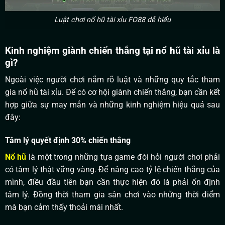
Luật chơi nổ hũ tài xỉu FO88 dễ hiểu
Kinh nghiệm giành chiến thắng tại nổ hũ tài xỉu là
gì?
Ngoài việc người chơi nắm rõ luật và những quy tắc tham
gia nổ hũ tài xỉu. Để có cơ hội giành chiến thắng, bạn cần kết
hợp giữa sự may mắn và những kinh nghiệm hiệu quả sau
đây:
Tâm lý quyết định 30% chiến thắng
Nổ hũ
là một trong những tựa game đòi hỏi người chơi phải
có tâm lý thật vững vàng. Để nâng cao tỷ lệ chiến thắng của
mình, điều đầu tiên bạn cần thực hiện đó là phải ổn định
tâm lý. Đồng thời tham gia sân chơi vào những thời điểm
mà bạn cảm thấy thoải mái nhất.