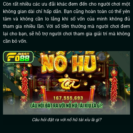
Còn rất nhiều các ưu đãi khác đem đến cho người chơi một
không gian dài chỉ hấp dẫn. Bạn cũng hoàn toàn có thể yên
tâm và không cần lo lắng khi số vốn của mình không đủ
tham gia nhiều lần. Với số tiền thưởng mà người chơi đem
lại cho bạn, sẽ hỗ trợ người chơi tham gia giải trí mà không
cần bỏ vốn.
Câu hỏi đặt ra với nổ hũ tài xỉu là gì?